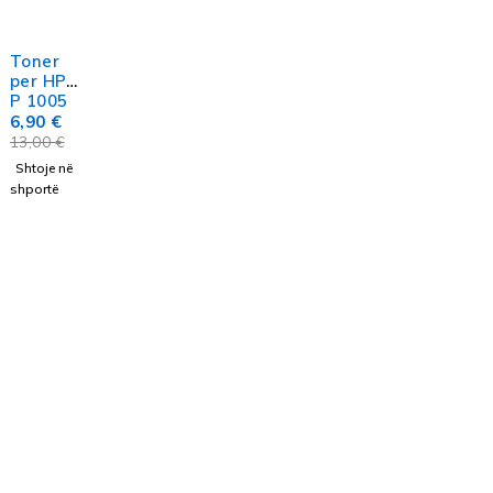
Toner
per HP
P 1005
6,90
€
13,00
€
Shtoje në
shportë
ngjyra e jetës tuaj!
info@inkstation-kos.com
+383 49 336 100