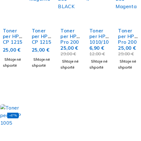
Toner
Toner
Toner
Toner
Toner
per HP
per HP
per HP
per HP
per HP
CP 1215
CP 1215
Pro 200
1010/10
Pro 200
Cyan
Magent
Color M
12/1018
Color M
25,00
€
6,90
€
25,00
€
25,00
€
25,00
€
a
251
/1020/
251
29,00
€
12,00
€
29,00
€
BLACK
Canon
Magent
Shtoje në
Shtoje në
Shtoje në
Shtoje në
Shtoje në
LBP
a
shportë
shportë
shportë
shportë
shportë
2900/30
00 kap.
2k
-47%