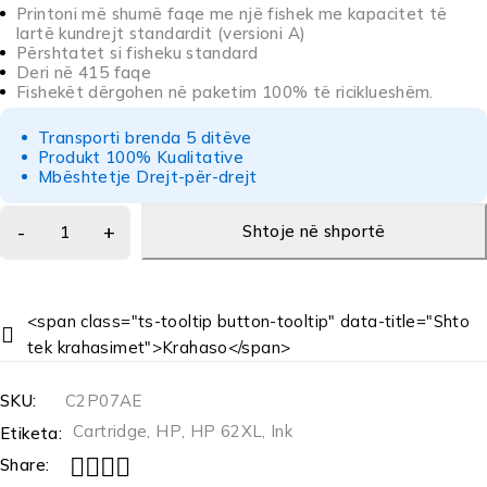
Printoni më shumë faqe me një fishek me kapacitet të
lartë kundrejt standardit (versioni A)
Përshtatet si fisheku standard
Deri në 415 faqe
Fishekët dërgohen në paketim 100% të riciklueshëm.
Transporti brenda 5 ditëve
Produkt 100% Kualitative
Mbështetje Drejt-për-drejt
Shtoje në shportë
<span class="ts-tooltip button-tooltip" data-title="Shto
tek krahasimet">Krahaso</span>
SKU:
C2P07AE
Cartridge
,
HP
,
HP 62XL
,
Ink
Etiketa:
Share: