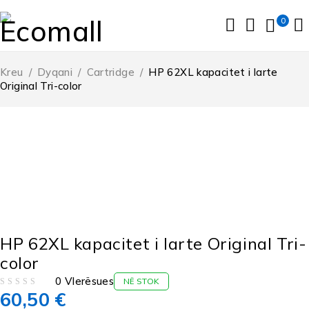
0
Kreu
/
Dyqani
/
Cartridge
/
HP 62XL kapacitet i larte
Original Tri-color
HP 62XL kapacitet i larte Original Tri-
color
0 Vlerësues
NË STOK
60,50
€
VLERËSUAR ME
NGA 5