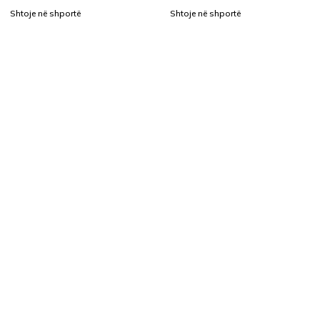
Shtoje në shportë
Shtoje në shportë
ngjyra e jetës tuaj!
info@inkstation-kos.com
+383 49 336 100
Qasje e shpejtë
Ofertat
Brendet
Produktet
Mbështetja
Mbështetja klientit
Llogaria ime