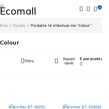
0
Kreu
/
Dyqani
/
Produkte të etiketuar me “Colour”
Colour
E paracaktuar
Rendit
Filtro
sipas