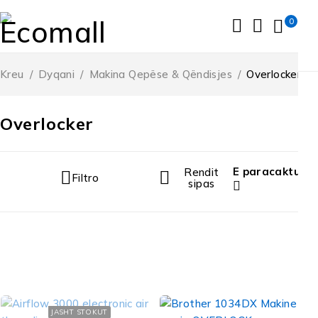
0
Kreu
/
Dyqani
/
Makina Qepëse & Qëndisjes
/
Overlocker
Overlocker
E paracaktuar
Rendit
Filtro
sipas
JASHT STOKUT