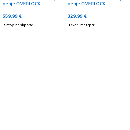
qepje OVERLOCK
qepje OVERLOCK
559,99
€
329,99
€
Shtoje në shportë
Lexoni më tepër
ngjyra e jetës tuaj!
info@inkstation-kos.com
+383 49 336 100
Qasje e shpejtë
Ofertat
Brendet