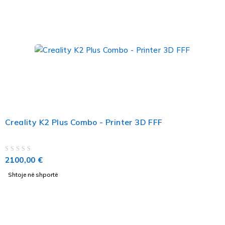
Creality K2 Plus Combo - Printer 3D FFF
VLERËSUAR ME
NGA 5
2100,00
€
Shtoje në shportë