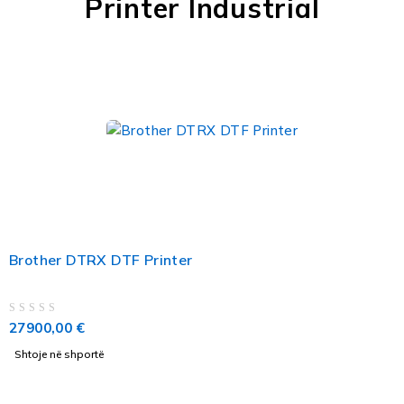
Printer Industrial
Brother DTRX DTF Printer
VLERËSUAR ME
NGA 5
27900,00
€
Shtoje në shportë