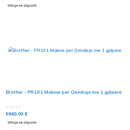
Shtoje në shportë
Brother - PR1X1 Makine per Qendisje me 1 gjilpere
VLERËSUAR ME
NGA 5
5960,00
€
Shtoje në shportë