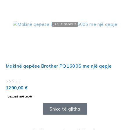
JASHT STOKUT
Makinë qepëse Brother PQ1600S me një qepje
VLERËSUAR ME
NGA 5
1290,00
€
Lexoni më tepër
Shiko të gjitha