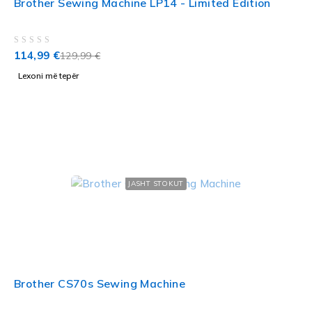
Brother Sewing Machine LP14 - Limited Edition
VLERËSUAR ME
NGA 5
114,99
€
129,99
€
Lexoni më tepër
JASHT STOKUT
Brother CS70s Sewing Machine