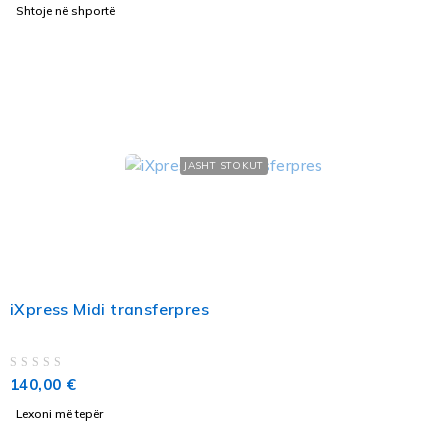
Shtoje në shportë
JASHT STOKUT
iXpress Midi transferpres
VLERËSUAR ME
NGA 5
140,00
€
Lexoni më tepër