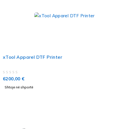
xTool Apparel DTF Printer
VLERËSUAR ME
NGA 5
6200,00
€
Shtoje në shportë