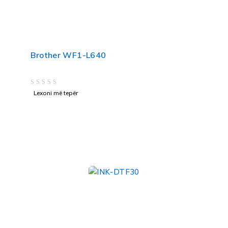
Brother WF1-L640
VLERËSUAR ME
NGA 5
Lexoni më tepër