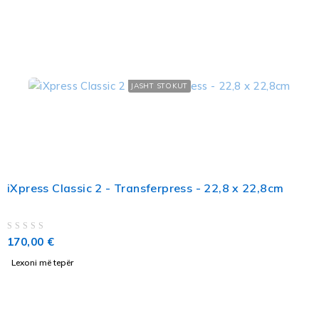
JASHT STOKUT
iXpress Classic 2 - Transferpress - 22,8 x 22,8cm
VLERËSUAR ME
NGA 5
170,00
€
Lexoni më tepër