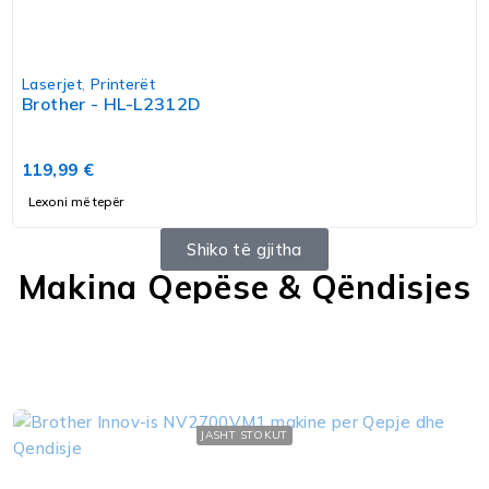
Laserjet
,
Printerët
Brother - HL-L2312D
119,99
€
Lexoni më tepër
Shiko të gjitha
Makina Qepëse & Qëndisjes
JASHT STOKUT