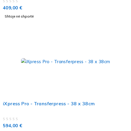
VLERËSUAR ME
NGA 5
409,00
€
Shtoje në shportë
iXpress Pro - Transferpress - 38 x 38cm
VLERËSUAR ME
NGA 5
594,00
€