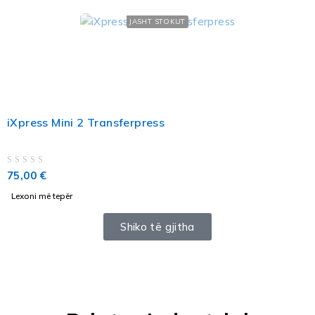
JASHT STOKUT
iXpress Mini 2 Transferpress
VLERËSUAR ME
NGA 5
75,00
€
Lexoni më tepër
Shiko të gjitha