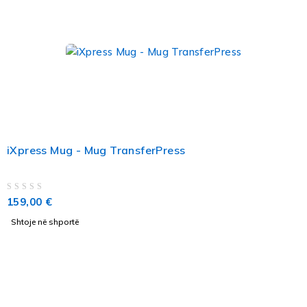
iXpress Mug - Mug TransferPress
VLERËSUAR ME
NGA 5
159,00
€
Shtoje në shportë