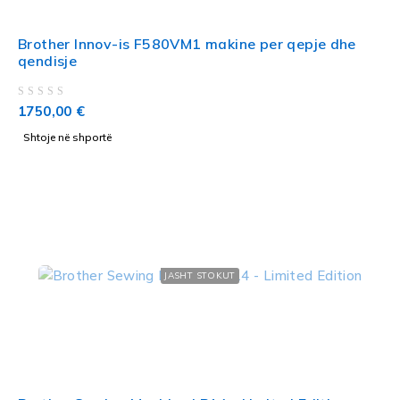
Brother Innov-is F580VM1 makine per qepje dhe
qendisje
VLERËSUAR ME
NGA 5
1750,00
€
Shtoje në shportë
JASHT STOKUT