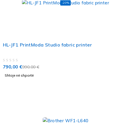
-20%
HL-JF1 PrintModa Studio fabric printer
VLERËSUAR ME
NGA 5
790,00
€
990,00
€
Shtoje në shportë