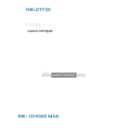
INK-DTF30
VLERËSUAR ME
NGA 5
Lexoni më tepër
JASHT STOKUT
INK- UV4060 MAX