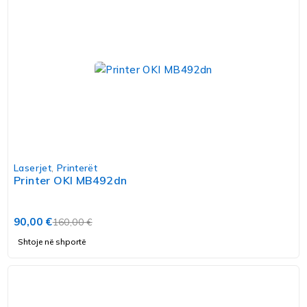
Laserjet
,
Printerët
Printer OKI MB492dn
90,00
€
160,00
€
Shtoje në shportë