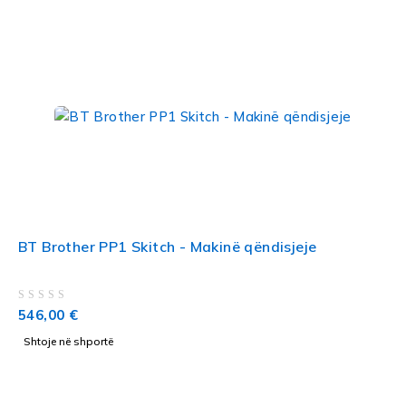
BT Brother PP1 Skitch - Makinë qëndisjeje
VLERËSUAR ME
NGA 5
546,00
€
Shtoje në shportë