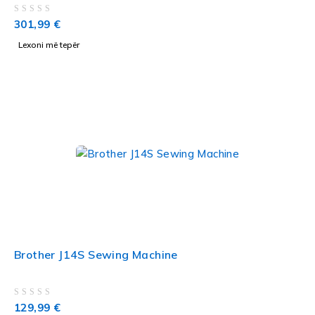
VLERËSUAR ME
NGA 5
301,99
€
Lexoni më tepër
Brother J14S Sewing Machine
VLERËSUAR ME
NGA 5
129,99
€