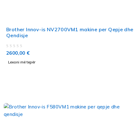
Brother Innov-is NV2700VM1 makine per Qepje dhe
Qendisje
VLERËSUAR ME
NGA 5
2600,00
€
Lexoni më tepër