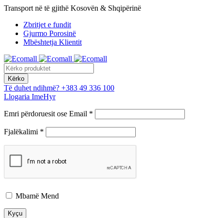
Transport në të gjithë Kosovën & Shqipërinë
Zbritjet e fundit
Gjurmo Porosinë
Mbështetja Klientit
Të duhet ndihmë?
+383 49 336 100
Llogaria Ime
Hyr
Emri përdoruesit ose Email *
Fjalëkalimi *
Mbamë Mend