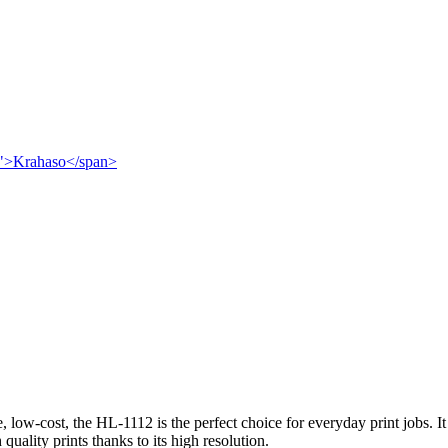
met">Krahaso</span>
e, low-cost, the HL-1112 is the perfect choice for everyday print jobs. I
quality prints thanks to its high resolution.