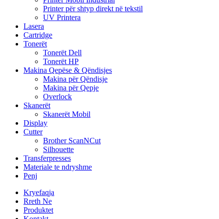
Printer për shtyp direkt në tekstil
UV Printera
Lasera
Cartridge
Tonerët
Tonerët Dell
Tonerët HP
Makina Qepëse & Qëndisjes
Makina për Qëndisje
Makina për Qepje
Overlock
Skanerët
Skanerët Mobil
Display
Cutter
Brother ScanNCut
Silhouette
Transferpresses
Materiale te ndryshme
Penj
Kryefaqja
Rreth Ne
Produktet
Kontakt