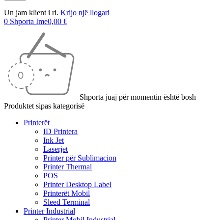
Un jam klient i ri.
Krijo një llogari
0
Shporta Ime
0,00
€
Shporta juaj për momentin është bosh
Produktet sipas kategorisë
Printerët
ID Printera
Ink Jet
Laserjet
Printer për Sublimacion
Printer Thermal
POS
Printer Desktop Label
Printerët Mobil
Sleed Terminal
Printer Industrial
Printer Mobil Industrial