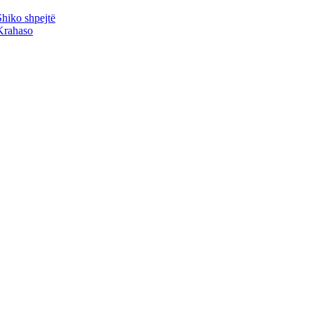
Shiko shpejtë
Krahaso