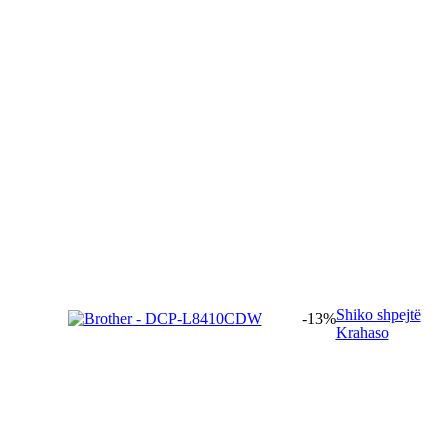
Shiko shpejtë
-13%
Krahaso