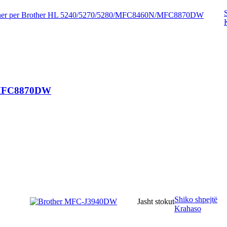
N/MFC8870DW
Shiko shpejtë
Jasht stokut
Krahaso