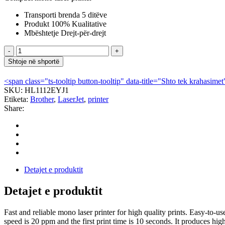
Transporti brenda 5 ditëve
Produkt 100% Kualitative
Mbështetje Drejt-për-drejt
Sasi
Brother
Shtoje në shportë
-
LaserJet
<span class="ts-tooltip button-tooltip" data-title="Shto tek krahasi
HL1112
SKU:
HL1112EYJ1
Etiketa:
Brother
,
LaserJet
,
printer
Share:
Detajet e produktit
Detajet e produktit
Fast and reliable mono laser printer for high quality prints. Easy-to-us
speed is 20 ppm and the first print time is 10 seconds. It produces high 