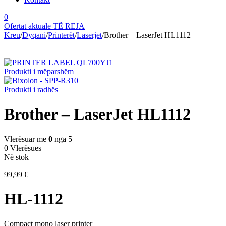
0
Ofertat aktuale
TË REJA
Kreu
/
Dyqani
/
Printerët
/
Laserjet
/
Brother – LaserJet HL1112
Produkti i mëparshëm
Produkti i radhës
Brother – LaserJet HL1112
Vlerësuar me
0
nga 5
0 Vlerësues
Në stok
99,99
€
HL-1112
Compact mono laser printer